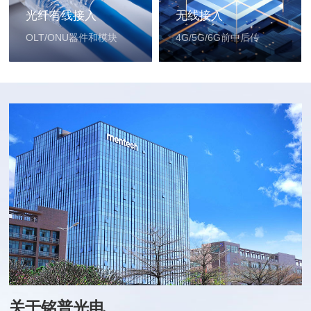
光纤有线接入
无线接入
OLT/ONU器件和模块
4G/5G/6G前中后传
关于铭普光电